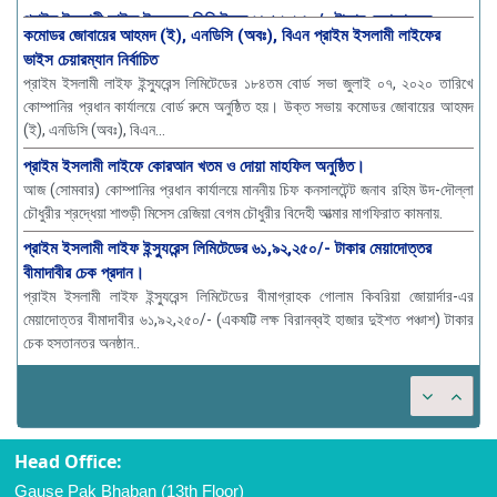
কমোডর জোবায়ের আহমদ (ই), এনডিসি (অবঃ), বিএন প্রাইম ইসলামী লাইফের
ভাইস চেয়ারম্যান নির্বাচিত
প্রাইম ইসলামী লাইফ ইন্স্যুরেন্স লিমিটেডের ১৮৪তম বোর্ড সভা জুলাই ০৭, ২০২০ তারিখে
কোম্পানির প্রধান কার্যালয়ে বোর্ড রুমে অনুষ্ঠিত হয়। উক্ত সভায় কমোডর জোবায়ের আহমদ
(ই), এনডিসি (অবঃ), বিএন...
প্রাইম ইসলামী লাইফে কোরআন খতম ও দোয়া মাহফিল অনুষ্ঠিত।
আজ (সোমবার) কোম্পানির প্রধান কার্যালয়ে মাননীয় চিফ কনসালটেন্ট জনাব রহিম উদ-দৌল্লা
চৌধুরীর শ্রদ্ধেয়া শাশুড়ী মিসেস রেজিয়া বেগম চৌধুরীর বিদেহী আত্মার মাগফিরাত কামনায়.
প্রাইম ইসলামী লাইফ ইন্স্যুরেন্স লিমিটেডের ৬১,৯২,২৫০/- টাকার মেয়াদোত্তর
বীমাদাবীর চেক প্রদান।
প্রাইম ইসলামী লাইফ ইন্স্যুরেন্স লিমিটেডের বীমাগ্রাহক গোলাম কিবরিয়া জোয়ার্দার-এর
মেয়াদোত্তর বীমাদাবীর ৬১,৯২,২৫০/- (একষট্টি লক্ষ বিরানব্বই হাজার দুইশত পঞ্চাশ) টাকার
চেক হস্তান্তর অনুষ্ঠান..
Head Office:
Gause Pak Bhaban (13th Floor)