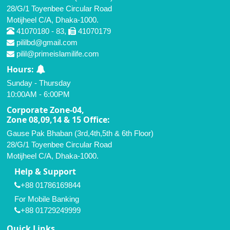
28/G/1 Toyenbee Circular Road
Motijheel C/A, Dhaka-1000.
41070180 - 83,
41070179
pililbd@gmail.com
pilil@primeislamilife.com
Hours:
Sunday - Thursday
10:00AM - 6:00PM
Corporate Zone-04,
Zone 08,09,14 & 15 Office:
Gause Pak Bhaban (3rd,4th,5th & 6th Floor)
28/G/1 Toyenbee Circular Road
Motijheel C/A, Dhaka-1000.
Help & Support
+88 01786169844
For Mobile Banking
+88 01729249999
Quick Links ___________