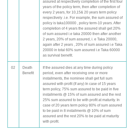
assured at respectively completion of the first four
years of the policy term, then after completion of
every 2 years, for 10,15& 20 years term policy
respectively .i.e. For example, the sum assured of
policy is taka100000 , policy term-10 years. After
completion of 4 years the assured shall get 20%
of sum assured i.e taka 20000 then after another
2 years, 20% of sum assured, i. e Taka 20000,
again after 2 years , 20% of sum assured i.e Taka
20000 in total 60% sum assured i.e Taka 60000
as survival benefit.
02
Death
If the assured dies at any time during policy
Benefit
period, even after receiving one or more
installments, the nominee shall get full sum
assured with profit (If any) In case of 15 years
term policy, 75% sum assured to be paid in five
installments @ 15% of sum assured and the rest
25% sum assured to be with profit at maturity. In
case of 20 years term policy 80% of sum assured
to be paid in 8 installments @ 10% of sum
assured and the rest 20% to be paid at maturity
with profit.