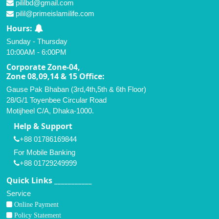
pililbd@gmail.com
pilil@primeislamilife.com
Hours:
Sunday - Thursday
10:00AM - 6:00PM
Corporate Zone-04,
Zone 08,09,14 & 15 Office:
Gause Pak Bhaban (3rd,4th,5th & 6th Floor)
28/G/1 Toyenbee Circular Road
Motijheel C/A, Dhaka-1000.
Help & Support
+88 01786169844
For Mobile Banking
+88 01729249999
Quick Links ___________
Service
Online Payment
Policy Statement