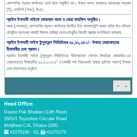
কোম্পানির প্রধান কার্যালয়ে বোর্ড রুমে অনুষ্ঠিত হয়। উক্ত সভায় কমোডর জোবায়ের আহমদ
(ই), এনডিসি (অবঃ), বিএন...
প্রাইম ইসলামী লাইফে কোরআন খতম ও দোয়া মাহফিল অনুষ্ঠিত।
আজ (সোমবার) কোম্পানির প্রধান কার্যালয়ে মাননীয় চিফ কনসালটেন্ট জনাব রহিম উদ-দৌল্লা
চৌধুরীর শ্রদ্ধেয়া শাশুড়ী মিসেস রেজিয়া বেগম চৌধুরীর বিদেহী আত্মার মাগফিরাত কামনায়.
প্রাইম ইসলামী লাইফ ইন্স্যুরেন্স লিমিটেডের ৬১,৯২,২৫০/- টাকার মেয়াদোত্তর
বীমাদাবীর চেক প্রদান।
প্রাইম ইসলামী লাইফ ইন্স্যুরেন্স লিমিটেডের বীমাগ্রাহক গোলাম কিবরিয়া জোয়ার্দার-এর
মেয়াদোত্তর বীমাদাবীর ৬১,৯২,২৫০/- (একষট্টি লক্ষ বিরানব্বই হাজার দুইশত পঞ্চাশ) টাকার
চেক হস্তান্তর অনুষ্ঠান..
Head Office:
Gause Pak Bhaban (13th Floor)
28/G/1 Toyenbee Circular Road
Motijheel C/A, Dhaka-1000.
41070180 - 83,
41070179